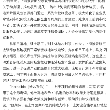
20日当天，上海波音航空改装维修基地项目仅用5小时完成开工前相
关手续办理，推动项目“起飞”，跑出上海营商环境的“波音速度”。临
港新片区规划资源部门通过一系列审批制度改革，极大简化了企业从
拿地到审批到竣工办证的全生命周期的工作流程，减少开工前的审批
环节，加快了这一外资重大项目的开工速度。同时，持续做深做实规
划服务工作，迅速组织成立专项服务团队，为企业提供定制化的陪伴
式服务。
从项目落地、破土动工，到主体结构封顶，如今，上海波音航空
改装维修基地项目正紧锣密鼓地加快建设。走在项目工地上，马克·西
森介绍说，新机库位于
洋山特殊综合保税区
机场南部区域，这也是上
海波音依托浦东国际航空枢纽和临港
航空产业园
，发挥航空产业集聚
效应，进一步促进产业能级提升的重大机遇。该项目计划于今年底完
成施工，明年初全面投入运营，将建成亚洲最大的单跨机库，可同时
容纳4架宽体飞机和2架窄体飞机。
“incredible（难以置信）”——对于项目的建设速度，马克·西森
用了这个形容词。他欣喜地表示：“临港的效率和政策支持远超预期，
提供了许多强有力的政策支持和服务创新，帮助我们加快项目建
设。”他期待，在上海营商环境的持续支持下，上海波音能够更好地提