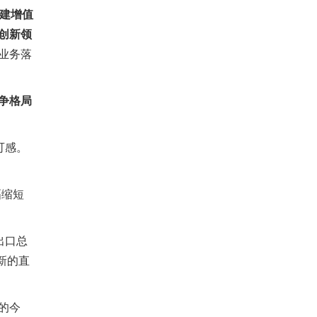
建增值
创新领
业务落
争格局
可感。
幅缩短
出口总
新的直
的今