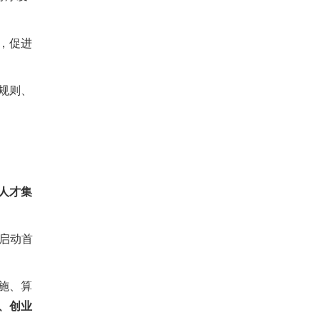
，促进
规则、
人才集
并启动首
施、算
、创业