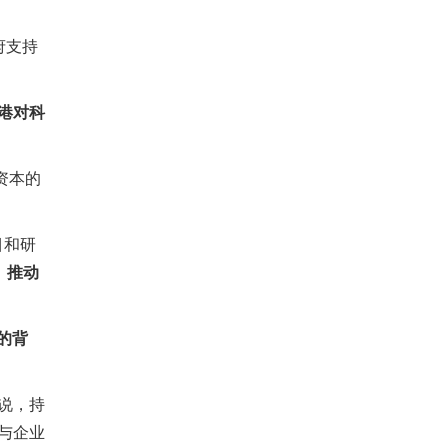
府支持
港对科
资本的
目和研
，
推动
的背
说，持
与企业