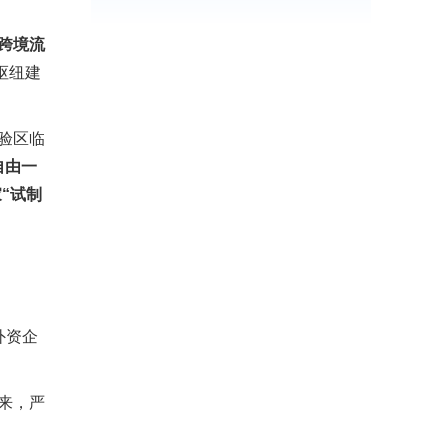
跨境流
枢纽建
验区临
自由一
“试制
外资企
来，严