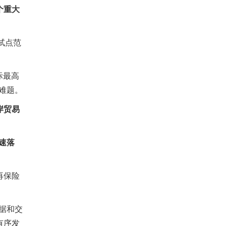
个重大
试点范
际最高
难题。
岸贸易
速落
再保险
据和交
有序发