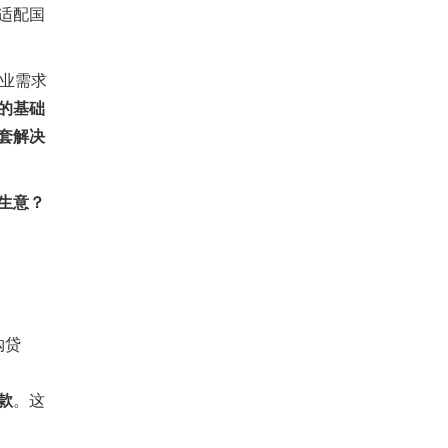
适配国
业需求
的基础
套解决
生意？
购贷
款
。这
。