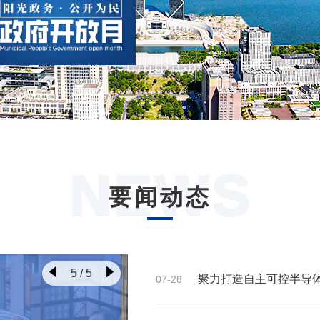
NEWS
要闻动态
5
/
5
聚力打造自主可控半导体
07-28