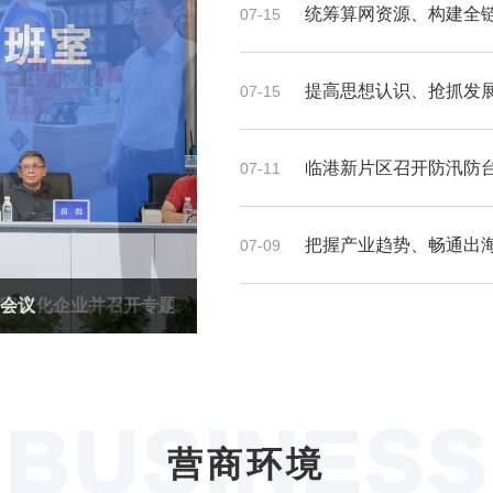
统筹算网资源、构建全链
07-15
提高思想认识、抢抓发
07-15
临港新片区召开防汛防
07-11
把握产业趋势、畅通出海链
07-09
字文化企业并召开专题
导调研中微公司临港总
元出海全链路建设工作
字文化企业并召开专题
会召开三季度工作会议
会议
BUSINESS
营商环境