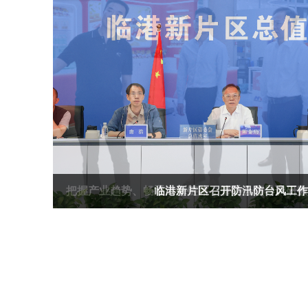
把握产业趋势、畅通出海链路，管委会领导调研数
聚力打造自主可控半导体装备产业高地，管委会领
统筹算网资源、构建全链服务，管委会领导调研词
把握产业趋势、畅通出海链路，管委会领导调研数
提高思想认识、抢抓发展机遇，临港新片区管委
临港新片区召开防汛防台风工作
座谈会
座谈会
部