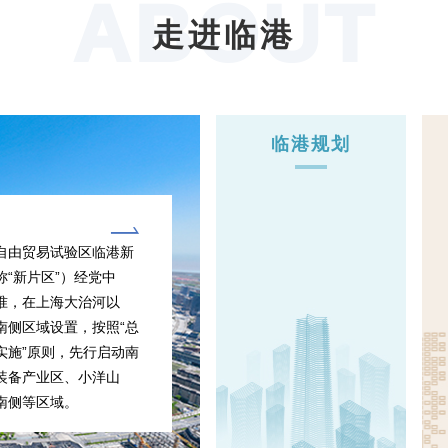
ABOUT
走进临港
临港规划
自由贸易试验区临港新
称“新片区”）经党中
准，在上海大治河以
南侧区域设置，按照“总
实施”原则，先行启动南
装备产业区、小洋山
南侧等区域。