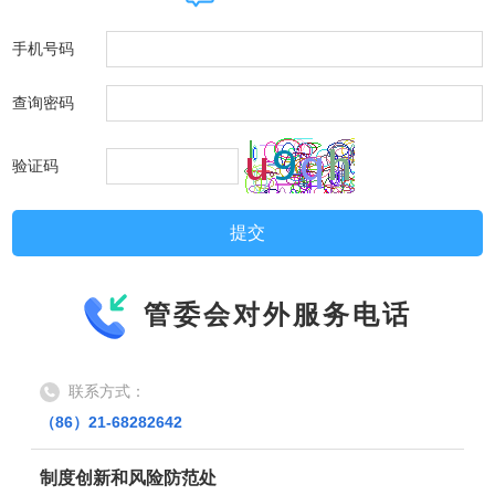
社区居民对外服务电话，主要负责党建、建管、社发、综治、
手机号码
城运等社区职能相关业务的办理及咨询
联系方式：
查询密码
（86）21-20980285
验证码
办公室
政府信息公开申请
联系方式：
（86）21-68281020
管委会对外服务电话
发展改革处
临港新片区财力项目审批相关事宜咨询
联系方式：
（86）21-68282642
制度创新和风险防范处