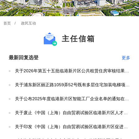
联系方式：
（86）21-60412345
首页
/
政民互动
南汇新城镇社区事务受理服务中心
主任信箱
主中心服务台总机电话，由服务台根据市民咨询内容转接至各
业务条线（双休日及国家假日服务台无人值班，无人接听）
联系方式：
最新回复选登
更多
（86）21-68283330
关于2026年第五十五批临港新片区公共租赁住房审核结果的公示在哪里查看？
南汇新城镇社区事务受理服务中心
关于浦东新区丽正路1059弄52号既有多层住宅加装电梯项目设计方案（调整）公示的说明在哪里查看？
分中心服务台咨询电话，由服务台根据市民咨询内容转至各业
务条线（双休日及国家假日服务台无人值班，无人接听）
关于公布2025年度临港新片区智能工厂企业名单的通知在哪里查看？
联系方式：
（86）21-20942117
关于废止《中国（上海）自由贸易试验区临港新片区人才企业年金实施办法》的通知在哪里查看？
关于印发《中国（上海）自由贸易试验区临港新片区促进国际组织发展若干政策》的通知在哪里查看？
综合社区
社区居民对外服务电话，主要负责党建、建管、社发、综治、