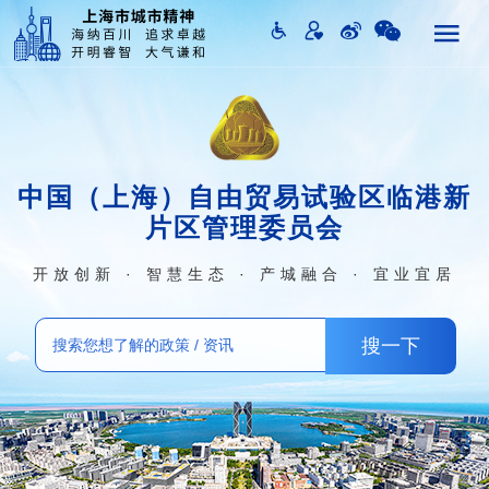
为辖区社会组织提供政策咨询和年检咨询服务，为社区群众活
动团队提供备案管理服务和预警网络工作
联系方式：
（86）21-68287099
南汇新城镇社区党群服务中心（文化服务中心）
节假日及双休日值班电话，图书馆借还书咨询电话
中国（上海）自由贸易试验区临港新
联系方式：
片区管理委员会
（86）21-20942108
开放创新 · 智慧生态 · 产城融合 · 宜业宜居
南汇新城镇社区党群服务中心（文化服务中心）
党员、党组织咨询电话
联系方式：
（86）21-68283476
南汇新城镇城市运行管理中心（应急管理中心）
管镇总值班室