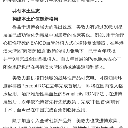
的完整流程，有望提升手术效率和操作精准性……
共创本土生态
构建本土价值链新格局
得益于进博会强大的溢出效应，美敦力有超过30款明星
展品已成功转化为惠及中国患者的临床实践。例如, 用于治疗
心脏性猝死的EV-ICD血管外植入式心律转复除颤器，在粤港
澳大湾区“港澳药械通”政策的强力驱动下，已于今年获批，
并于9月完成全国首批植入。而去年首展的Penditure左心耳
闭合系统也已在粤港澳大湾区药械通渠道顺利落地。
美敦力脑机接口领域的战略性产品可充电、可感知闭环
脑起搏器Percept RC在去年完成首展后，即将在国内投入临
床应用。治疗难治性高血压的Symplicity RDN疗法，在进博
展出后，次年依托博鳌先行先试政策，完成“中国首例”特许
手术，至今已在中国完成百余例临床应用。
除了加速引入全球创新产品外，美敦力也乘进博东风，