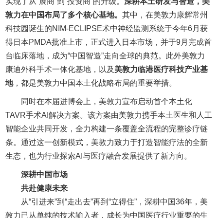
实现了从“展商”到“投资商”的升级。
深耕本土研发与智造，美
敦力在中国布局了多个核心基地。
其中，在美敦力康辉常州
科技园诞生的NIM-ECLIPSE术中神经监测系统于今年6月获
得日本PMDA批准上市，正式进入日本市场，并于9月完成首
台临床落地，成为“中国智造”走向全球的典范。此外美敦力
康迪外科手术一体化基地，以及
美敦力临港医疗科技产业基
地
，都是美敦力中国本土化战略布局的重要举措。
同时在本届进博会上，美敦力宣布启动首个本土化
TAVR手术AI解决方案。该方案由美敦力携手本土医生和人工
智能企业共同开发，全力构建一条覆盖全流程的完整诊疗链
条。通过这一创新模式，美敦力致力于打造智能疗法的全新
生态，也为行业探索AI与医疗融合发展提供了新方向。
深耕中国市场
共赴健康未来
从“引进来”到“走出去”再到“立得住”，深耕中国36年，美
敦力已从单纯的技术输入者，成长为中国医疗行业重要的生