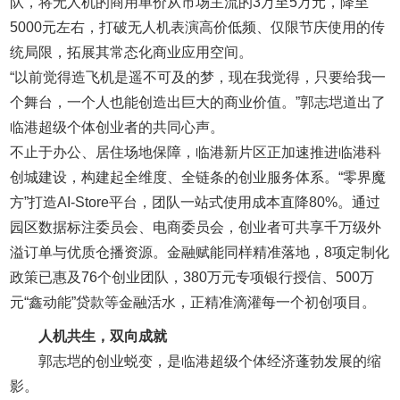
队，将无人机的商用单价从市场主流的3万至5万元，降至
5000元左右，打破无人机表演高价低频、仅限节庆使用的传
统局限，拓展其常态化商业应用空间。
“以前觉得造飞机是遥不可及的梦，现在我觉得，只要给我一
个舞台，一个人也能创造出巨大的商业价值。”郭志垲道出了
临港超级个体创业者的共同心声。
不止于办公、居住场地保障，临港新片区正加速推进临港科
创城建设，构建起全维度、全链条的创业服务体系。“零界魔
方”打造AI-Store平台，团队一站式使用成本直降80%。通过
园区数据标注委员会、电商委员会，创业者可共享千万级外
溢订单与优质仓播资源。金融赋能同样精准落地，8项定制化
政策已惠及76个创业团队，380万元专项银行授信、500万
元“鑫动能”贷款等金融活水，正精准滴灌每一个初创项目。
人机共生，双向成就
郭志垲的创业蜕变，是临港超级个体经济蓬勃发展的缩
影。