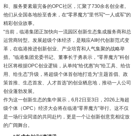
和、服务要素最完备的OPC社区，汇聚了730余名创业者。
他们从全国各地纷至沓来，在“零界魔方”里书写“一人成军”的
精彩创业故事。
“当前，临港集团正加快向一流园区创新生态集成服务商和总
运营商转型。发展超级个体经济，是顺应AI时代创新范式变
革，在临港推进创新创业、产业培育和人气集聚的战略举
措。”临港集团党委书记、董事长于勇表示，“零界魔方”科创
社区将根据OPC创业逻辑，从单纯“给优惠”向“给工具、给信
用、给生态”升级，将超级个体首创地打造为“主题首倡、政
策首推、生态首发、人才首选”的创业栖息地，推动一人公司
创业蓬勃发展。
作为这一创新生态的集中展示，6月2日至3日，2026上海超
级个体（OPC）经济大会将在临港“零界魔方”举行。这不仅
是一场行业同道的共同赴约，更是一个让创新创意竞相绽放
的广阔舞台。