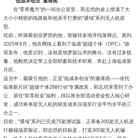
“低成本创业”邀请函
在“零界魔方”的一间办公室里，郭志垲的桌上摆满了大
大小小精密的电路板和他亲手打磨的“通域”系列无人机原
型。
此前，怀揣着创业梦想的他，曾辗转多地寻找落脚点。直到
2025年8月，他在网络上看到了临港“超级个体（OPC）”政
策发布，他意识到，这就是他梦寐以求的舞台。没有过多犹
豫，他毅然决定带上全部积蓄和技术积累，奔赴上海临港新
片区。
这当中，最吸引他的，正是“低成本创业”的邀请函——依托
临港新片区“超级个体288行动”专属政策，郭志垲享受到了办
公、居住“双零租金”福利，得以将全部流动资金投入核心研
发，成功将单架无人机的研发成本压缩至行业平均水平的三
分之一。
目前，“通域”系列已完成75架测试版，正筹备200架无人机进
行极端场景验证。郭志垲的目标是，打造300架无人机编