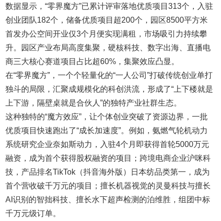
数据显示，“零界魔方”已累计评审落地优质项目313个，入驻
创业团队182个，储备优质项目超200个，园区8500平方米
首发办公空间开业仅3个月便实现满租，市场吸引力持续攀
升。园区产业布局高度集聚，硬核科技、数字出海、直播电
商三大核心赛道项目占比超60%，集聚效应凸显。
在“零界魔方”，一个个轻量化的“一人公司”打破传统创业单打
独斗的局限，汇聚成规模化的科创洪流，形成了“上下楼就是
上下游，隔壁桌就是合伙人”的独特产业社群生态。
这种独特的“魔方效应”，让个体创业突破了资源边界，一批
优质项目快速跑出了“成长加速度”。例如，氨燃气轮机动力
系统研究企业奈如斯动力，入驻4个月即获得首轮5000万元
融资，成为首个获得股权融资的项目；跨境电商企业沪咪科
技，产品排名TikTok（抖音海外版）日本纺品类第一，成为
首个营收破千万元的项目；擅长机器视觉的灵曼科技与擅长
AI识别的智拙科技、擅长水下超声检测的泊维胜，组团中标
千万元级订单。