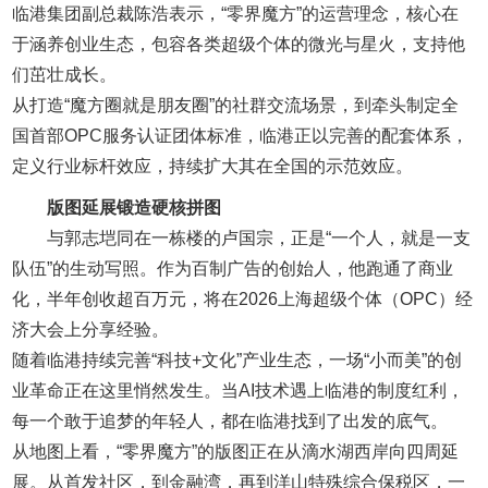
临港集团副总裁陈浩表示，“零界魔方”的运营理念，核心在
于涵养创业生态，包容各类超级个体的微光与星火，支持他
们茁壮成长。
从打造“魔方圈就是朋友圈”的社群交流场景，到牵头制定全
国首部OPC服务认证团体标准，临港正以完善的配套体系，
定义行业标杆效应，持续扩大其在全国的示范效应。
版图延展锻造硬核拼图
与郭志垲同在一栋楼的卢国宗，正是“一个人，就是一支
队伍”的生动写照。作为百制广告的创始人，他跑通了商业
化，半年创收超百万元，将在2026上海超级个体（OPC）经
济大会上分享经验。
随着临港持续完善“科技+文化”产业生态，一场“小而美”的创
业革命正在这里悄然发生。当AI技术遇上临港的制度红利，
每一个敢于追梦的年轻人，都在临港找到了出发的底气。
从地图上看，“零界魔方”的版图正在从滴水湖西岸向四周延
展。从首发社区，到金融湾，再到洋山特殊综合保税区，一