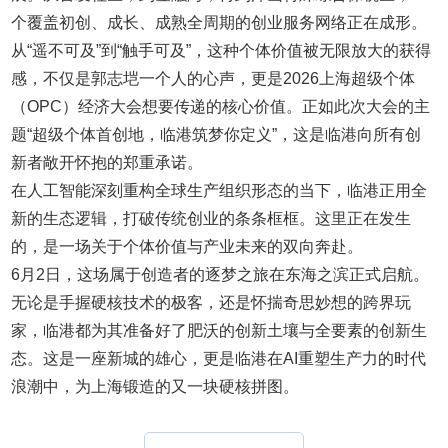
个覆盖初创、成长、成熟全周期的创业服务网络正在成形。
从“遥不可及”到“触手可及”，这种个体价值被无限放大的获得
感，不仅是郭志垲一个人的心声，更是2026上海超级个体
（OPC）经济大会想要传递的核心价值。正如此次大会的主
题“超级个体首创地，临港筑梦你定义”，这是临港向所有创
新者敞开怀抱的郑重承诺。
在人工智能深刻重构全球生产组织形态的当下，临港正用全
新的生态逻辑，打破传统创业的条条框框。这里正在发生
的，是一场关于个体价值与产业未来的双向奔赴。
6月2日，这场属于创造者的逐梦之旅在东海之滨正式启航。
无论是手握硬核技术的极客，还是怀揣奇思妙想的跨界玩
家，临港都为其准备好了肥沃的创新土壤与全要素的创新生
态。这是一座新城的雄心，更是临港在AI重塑生产力的时代
浪潮中，为上海锻造的又一块硬核拼图。