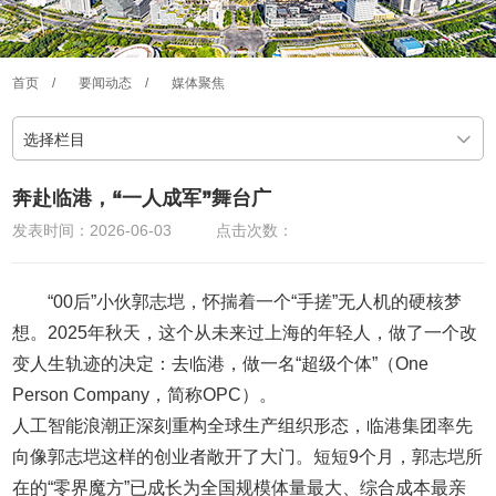
首页
/
要闻动态
/
媒体聚焦
选择栏目
奔赴临港，“一人成军”舞台广
发表时间：2026-06-03
点击次数：
“00后”小伙郭志垲，怀揣着一个“手搓”无人机的硬核梦
想。2025年秋天，这个从未来过上海的年轻人，做了一个改
变人生轨迹的决定：去临港，做一名“超级个体”（One
Person Company，简称OPC）。
人工智能浪潮正深刻重构全球生产组织形态，临港集团率先
向像郭志垲这样的创业者敞开了大门。短短9个月，郭志垲所
在的“零界魔方”已成长为全国规模体量最大、综合成本最亲