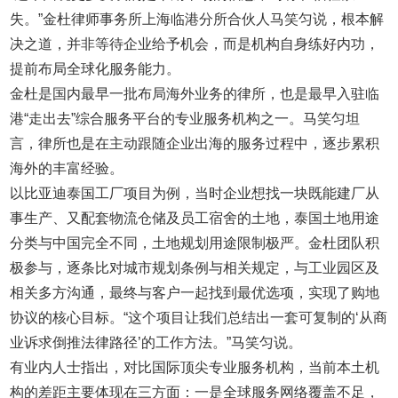
失。”金杜律师事务所上海临港分所合伙人马笑匀说，根本解
决之道，并非等待企业给予机会，而是机构自身练好内功，
提前布局全球化服务能力。
金杜是国内最早一批布局海外业务的律所，也是最早入驻临
港“走出去”综合服务平台的专业服务机构之一。马笑匀坦
言，律所也是在主动跟随企业出海的服务过程中，逐步累积
海外的丰富经验。
以比亚迪泰国工厂项目为例，当时企业想找一块既能建厂从
事生产、又配套物流仓储及员工宿舍的土地，泰国土地用途
分类与中国完全不同，土地规划用途限制极严。金杜团队积
极参与，逐条比对城市规划条例与相关规定，与工业园区及
相关多方沟通，最终与客户一起找到最优选项，实现了购地
协议的核心目标。“这个项目让我们总结出一套可复制的‘从商
业诉求倒推法律路径’的工作方法。”马笑匀说。
有业内人士指出，对比国际顶尖专业服务机构，当前本土机
构的差距主要体现在三方面：一是全球服务网络覆盖不足，