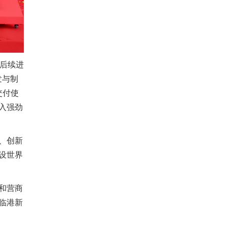
划后续进
发与制
交付使
入强劲
、创新
设世界
和营商
临港新