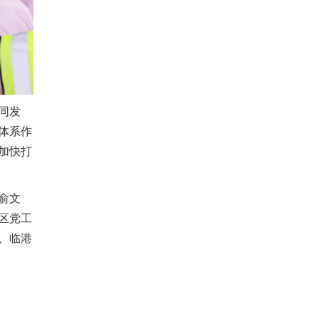
同发
体系作
加快打
俞文
区党工
、临港