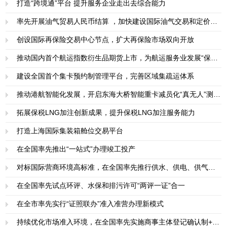
打造“跨境通”平台 提升服务企业走出去综合能力
率先开展油气贸易人民币结算 ，加快建设国际油气交易和定价中心
创设国际再保险交易中心节点，扩大再保险市场双向开放
推动国内首个航运指数衍生品期货上市，为航运服务业发展“保价护航”
建设全国首个集卡预约制管理平台，完善区域集疏运体系
推动港航智能化发展，开启东海大桥智能重卡减员化“真无人”测试运营
拓展保税LNG加注创新成果，提升保税LNG加注服务能力
打造上海国际集装箱舱位交易平台
在全国率先推出“一站式”办理竣工投产
对标国际营商环境高标准，在全国率先推行供水、供电、供气配套工程免费机制
在全国率先试点环评、水保和排污许可“两评一证”合一
在全市率先实行“证照联办”准入准营办理新模式
持续优化市场准入环境，在全国率先实施商事主体登记确认制+企业名称申报承诺制