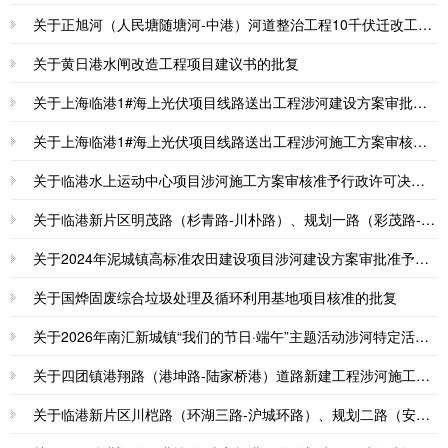
关于正旭河（人民塘随塘河-中港）河道整治工程10千伏迁改工程涉河施工方案审核准予行政许可决定书
关于黄日港水闸改造工程项目建议书的批复
关于上海临港1#海上光伏项目线路送出工程涉河建设方案审批准予行政许可决定书
关于上海临港1#海上光伏项目线路送出工程涉河施工方案审核准予行政许可决定书
关于临港水上运动中心项目涉河施工方案审核准予行政许可决定书
关于临港新片区明茂路（杉青路-川朴路）、规划一路（彩茂路-丹荣路）道路新建工程（一期工程）涉河施工方案审核准予行政许可决定书
关于2024年泥城镇高标准农田建设项目涉河建设方案审批准予变更行政许可决定书
关于国烨固废综合垃圾处理及循环利用基地项目核准的批复
关于2026年南汇新城镇“我们的节日·端午”主题活动涉河特定活动审批准予行政许可决定书
关于四团镇港翔路（港坤路-陆家桥港）道路新建工程涉河施工方案审核准予行政许可决定书
关于临港新片区川桤路（环湖三路-沪城环路）、规划二路（安茂路-彩茂路）道路新建工程（一期工程）涉河施工方案审核准予行政许可决定书